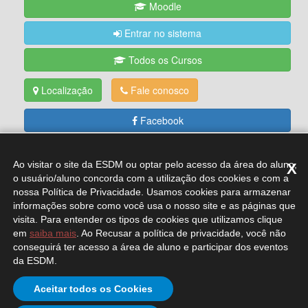
Moodle
Entrar no sistema
Todos os Cursos
Localização
Fale conosco
Facebook
Twitter
Ao visitar o site da ESDM ou optar pelo acesso da área do aluno,
X
Youtube
o usuário/aluno concorda com a utilização dos cookies e com a
nossa Política de Privacidade. Usamos cookies para armazenar
Instagram
informações sobre como você usa o nosso site e as páginas que
visita. Para entender os tipos de cookies que utilizamos clique
Linkedin
em
saiba mais
. Ao Recusar a política de privacidade, você não
conseguirá ter acesso a área de aluno e participar dos eventos
da ESDM.
Institucional >>
Quem somos |
Diretoria |
Fale
Aceitar todos os Cookies
conosco |
Política de privacidade |
Revista da ESDM |